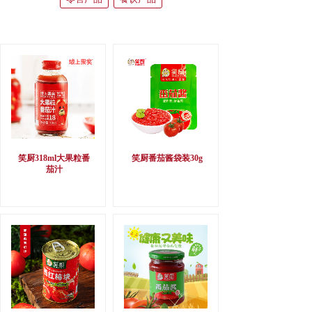
笑厨318ml大果粒番
笑厨番茄酱袋装30g
茄汁